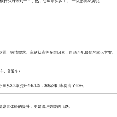
概什么时候到一目了然，心里踏实多了。"一位患者家属说。
立 即 提 交
位置、病情需求、车辆状态等多维因素，自动匹配最优的转运方案。
车、普通车）
从3.2单提升至5.1单，车辆利用率提高了60%。
是患者体验的提升，更是管理效能的飞跃。